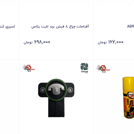
آفتامات چراغ 8 فیش برند لایت پلاس
اسپری کنت
698,000
167,000
تومان
تومان