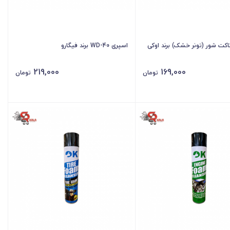
اکت شور (تونر خشک) برند اوکی
اسپری WD-40 برند فیگارو
219,000
169,000
تومان
تومان