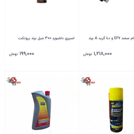
هرزگرد دینام سمند EF7 و دنا گرید A برند
اسپری داشبورد 300 میل برند پروتکت
199,000
1,218,000
تومان
تومان