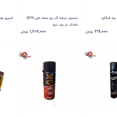
رند فیگارو
سنسور دریچه گاز پژو سمند ملی (EF7)
اسپری موت
شاخک دار برند تتراد
1,209,000
219,000
تومان
تومان