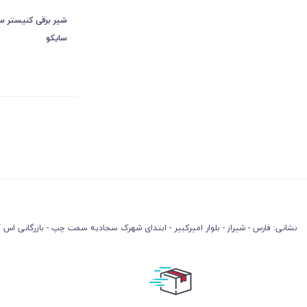
سایکو
نشانی: فارس - شیراز - بلوار امیرکبیر - ابتدای شهرک سجادیه سمت چپ - بازرگانی اس آ