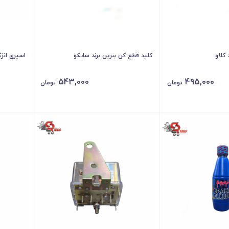
کلاو
کلید قطع کن بنزین برند سایکو
اسپری انژ
543,000
495,000
تومان
تومان