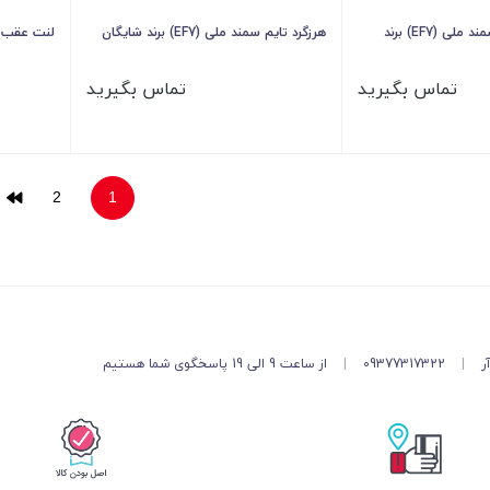
شیر برقی کنیستر سمند ملی (EF7) برند
هرزگرد تایم سمند ملی (EF7) برند شایگان
لنت عقب س
تماس بگیرید
تماس بگیرید
2
1
ر
|
09377317322
|
از ساعت 9 الی 19 پاسخگوی شما هستیم