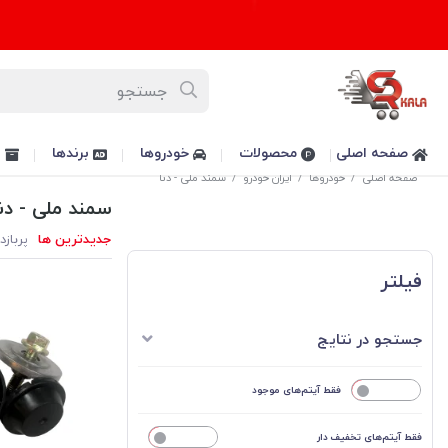
صفحه اصلی
محصولات
خودروها
برندها
پ
صفحه اصلی
/
خودروها
/
ایران خودرو
/
سمند ملی - دنا
سمند ملی - دنا
جدیدترین ها
پربازد
فیلتر
جستجو در نتایج
خیر
فقط آیتم‌های موجود
فقط آیتم‌های تخفیف دار
خیر