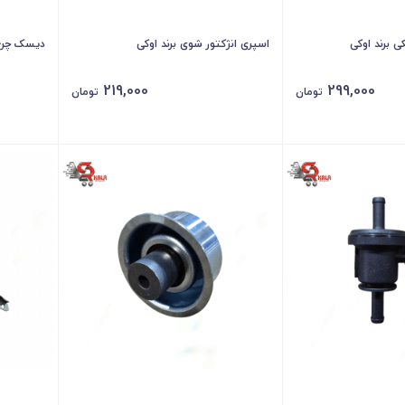
 برند اوکی
اسپری انژکتور شوی برند اوکی
دیسک چرخ 
219,000
299,000
تومان
تومان