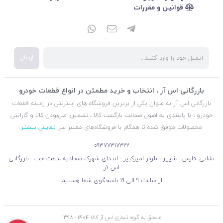
قوانین و مقررات
ارسال
بازرگانی اس آر ، انتخاب و خرید مطمئن در انواع قطعات خودرو
بازرگانی اس آر به عنوان یکی از برترین فروشگاه های اینترنتی در زمینه قطعات
خودرو ، با پایبندی به اصول ضمانت بازگشت کالا ، تضمین اصل‌بودن کالا و گارانتی
محصولات موفق شده تا همگام با فروشگاه‌های معتبر سر
نمایش بیشتر
09377317322
نشانی: فارس - شیراز - بلوار امیرکبیر - ابتدای شهرک سجادیه سمت چپ - بازرگانی
اس آر
از ساعت 9 الی 19 پاسخگوی شما هستیم
متعلق به گروه تجاری اس آر کالا 1404 - 1398