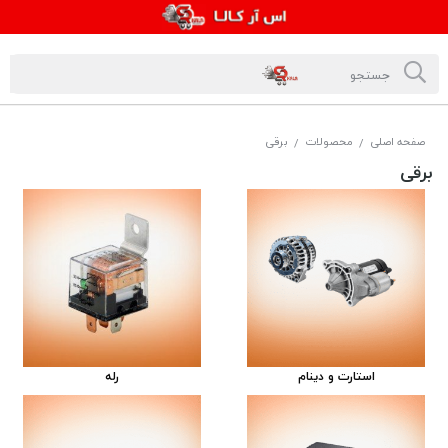
صفحه اصلی
محصولات
برقی
/
/
برقی
استارت و دینام
رله