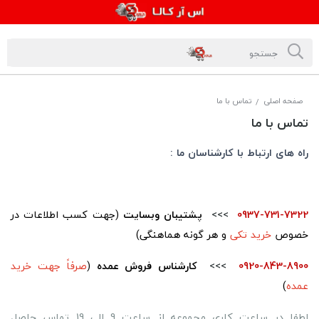
صفحه اصلی
تماس با ما
/
تماس با ما
راه های ارتباط با کارشناسان ما :
.
0937-731-7322
>>>
پشتیبان وبسایت
(
جهت کسب اطلاعات در
خصوص
خرید تکی
و هر گونه هماهنگی
)
0920-843-8900
>>>
کارشناس فروش عمده
(
صرفاً جهت خرید
عمده
)
لطفا در ساعت کاری مجموعه از ساعت 9 الی 19 تماس حاصل