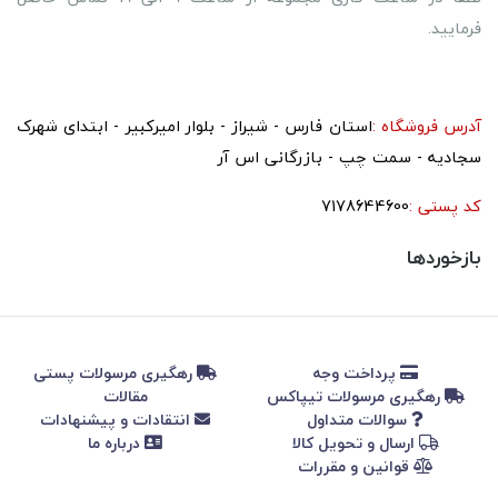
فرمایید.
.
آدرس فروشگاه :
استان فارس - شیراز - بلوار امیرکبیر - ابتدای شهرک
سجادیه - سمت چپ - بازرگانی اس آر
کد پستی :
7178644600
بازخوردها
پرداخت وجه
رهگیری مرسولات پستی
رهگیری مرسولات تیپاکس
مقالات
سوالات متداول
انتقادات و پیشنهادات
ارسال و تحویل کالا
درباره ما
قوانین و مقررات