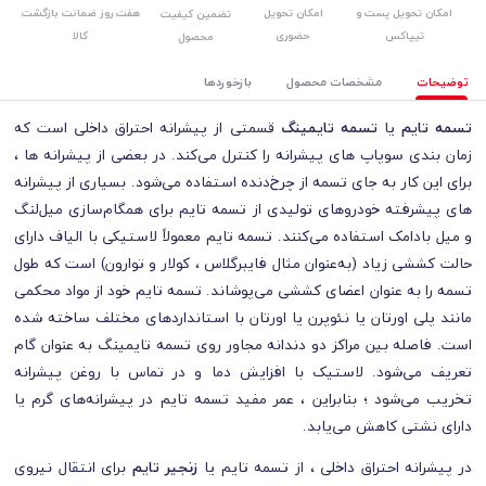
امکان تحویل پست و
امکان تحویل
هفت روز ضمانت بازگشت
تضمین کیفیت
تیپاکس
حضوری
کالا
محصول
توضیحات
مشخصات محصول
بازخوردها
تسمه تایم
یا
تسمه تایمینگ
قسمتی از پیشرانه احتراق داخلی است که
زمان بندی سوپاپ‌ های پیشرانه را کنترل می‌کند. در بعضی از پیشرانه ها ،
برای این کار به‌ جای تسمه از چرخ‌دنده استفاده می‌شود. بسیاری از پیشرانه
های پیشرفته خودروهای تولیدی از تسمه تایم برای همگام‌سازی میل‌لنگ
و میل بادامک استفاده می‌کنند. تسمه تایم معمولاً لاستیکی با الیاف دارای
حالت کششی زیاد (به‌عنوان مثال فایبرگلاس ، کولار و توارون) است که طول
تسمه را به‌ عنوان اعضای کششی می‌پوشاند. تسمه تایم خود از مواد محکمی
مانند پلی‌ اورتان یا نئوپرن یا اورتان با استانداردهای مختلف ساخته شده
است. فاصله بین مراکز دو دندانه مجاور روی تسمه تایمینگ به‌ عنوان گام
تعریف می‌شود. لاستیک با افزایش دما و در تماس با روغن پیشرانه
تخریب می‌شود ؛ بنابراین ، عمر مفید تسمه تایم در پیشرانه‌های گرم یا
دارای نشتی کاهش می‌یابد.
در پیشرانه احتراق داخلی ، از تسمه تایم یا
زنجیر تایم
برای انتقال نیروی