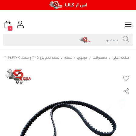
0
صفحه اصلی
محصولات
موتوری
تسمه
تسمه تایم پژو 405 و سمند (114H9.P170) برند استارکیان
/
/
/
/