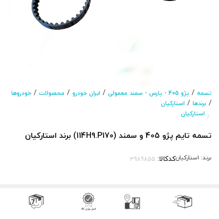
/
/
/
/
تسمه
پژو 405 - پارس - سمند معمولی
ایران خودرو
محصولات
خودروها
/
/
برندها
استارکیان
استارکیان
/
تسمه تایم پژو 405 و سمند (114H9.P170) برند استارکیان
برند:
استارکیان
کدکالا: