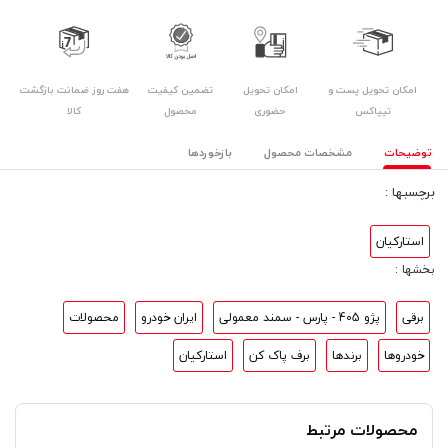
امکان تحویل پست و
امکان تحویل
هفت روز ضمانت بازگشت
تضمین کیفیت
تیپاکس
حضوری
کالا
محصول
توضیحات
مشخصات محصول
بازخوردها
برچسبها :
استارکیان
بخشها :
برقی
پژو 405 - پارس - سمند معمولی
ایران خودرو
محصولات
خودروها
برندها
برف پاک کن
استارکیان
محصولات مرتبط