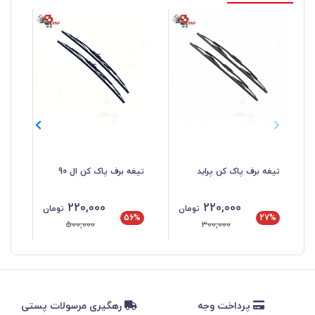
تیغه برف پاک کن پراید
تیغه برف پاک کن ال 90
تیغ
220,000
220,000
تومان
تومان
%
56%
27%
500,000
300,000
پرداخت وجه
رهگیری مرسولات پستی