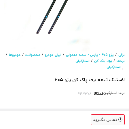
/
/
/
/
/
برقی
پژو 405 - پارس - سمند معمولی
ایران خودرو
محصولات
خودروها
/
/
برندها
برف پاک کن
استارکیان
استارکیان
/
لاستیک تیغه برف پاک کن پژو 405
برند:
استارکیان
کدکالا:
تماس بگیرید