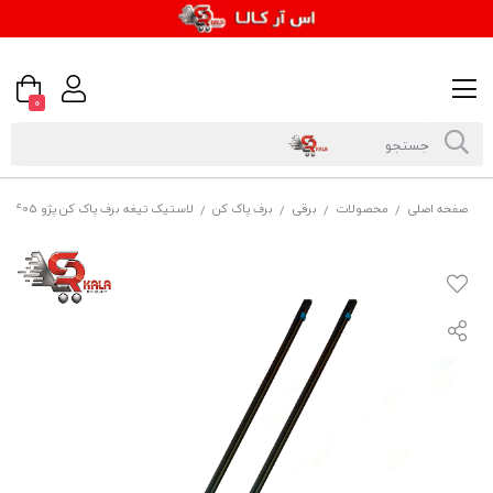
0
صفحه اصلی
محصولات
برقی
برف پاک کن
لاستیک تیغه برف پاک کن پژو 405
/
/
/
/