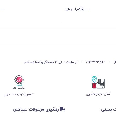
000
1,096,000
تومان
ر
|
09377317322
|
از ساعت 9 الی 19 پاسخگوی شما هستیم
امکان تحویل حضوری
تضمین کیفیت محصول
ت پستی
رهگیری مرسولات تیپاکس