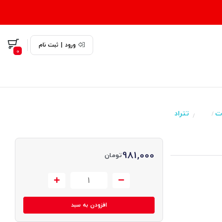
ورود
|
ثبت نام
0
ت
تتراد
/
/
981,000
تومان
افزودن به سبد