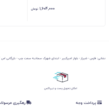
1,604,000
تومان
نشانی: فارس - شیراز - بلوار امیرکبیر - ابتدای شهرک سجادیه سمت چپ - بازرگانی اس آ
امکان تحویل پست و تیپاکس
پرداخت وجه
رهگیری مرسولا