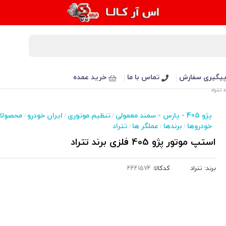
یگیری سفارش
تماس با ما
خرید عمده
پژو 405 - پارس - سمند معمولی
تنظیم موتوری
ایران خودرو
محصولا
/
/
/
خودروها
برندها
عملگر ها
تتراد
/
/
/
استپ موتور پژو 405 فلزی برند تتراد
برند:
تتراد
کدکالا: