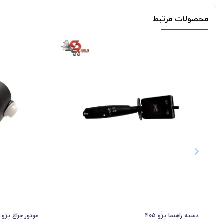
محصولات مرتبط
دسته راهنما پژٰو 405
موتور چراغ پژو 206