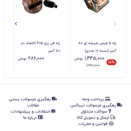
رله 5 فیش شیشه ای 80
رله فن پژو 405 کلاهک دار
آمپر (بسته 10 عددی)
80 آمپر
آمپ
286,000
1,445,000
تومان
تومان
18%
1,760,000
پرداخت وجه
رهگیری مرسولات پستی
رهگیری مرسولات تیپاکس
مقالات
سوالات متداول
انتقادات و پیشنهادات
ارسال و تحویل کالا
درباره ما
قوانین و مقررات