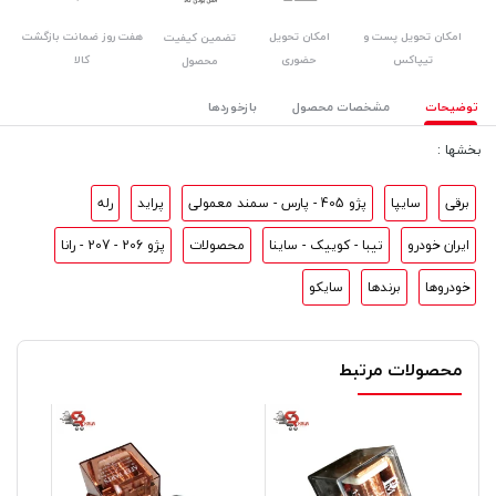
امکان تحویل پست و
امکان تحویل
هفت روز ضمانت بازگشت
تضمین کیفیت
تیپاکس
حضوری
کالا
محصول
توضیحات
مشخصات محصول
بازخوردها
بخشها :
برقی
سایپا
پژو 405 - پارس - سمند معمولی
پراید
رله
ایران خودرو
تیبا - کوییک - ساینا
محصولات
پژو 206 - 207 - رانا
خودروها
برندها
سایکو
محصولات مرتبط