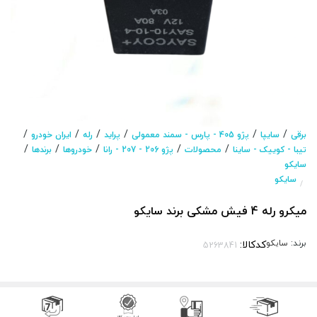
/
/
/
/
/
/
برقی
سایپا
پژو 405 - پارس - سمند معمولی
پراید
رله
ایران خودرو
/
/
/
/
/
تیبا - کوییک - ساینا
محصولات
پژو 206 - 207 - رانا
خودروها
برندها
سایکو
سایکو
/
میکرو رله 4 فیش مشکی برند سایکو
برند:
سایکو
کدکالا: