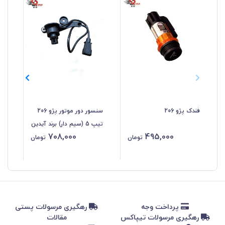
فندک پژو 206
سنسور دور موتور پژو 206
تیپ 5 (سیم دار) برند آیدین
تیپ 5 برند
708,000
495,000
موتور
تومان
تومان
پرداخت وجه
رهگیری مرسولات پستی
رهگیری مرسولات تیپاکس
مقالات