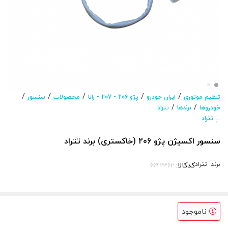
/
/
/
/
/
تنظیم موتوری
ایران خودرو
پژو 206 - 207 - رانا
محصولات
سنسور
/
/
خودروها
برندها
تتراد
تتراد
/
سنسور اکسیژن پژو 206 (خاکستری) برند تتراد
برند:
تتراد
کدکالا:
ناموجود