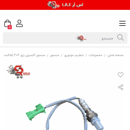
0
صفحه اصلی
محصولات
تنظیم موتوری
سنسور
سنسور اکسیژن پژو 206 (خاکستری) برند تتراد
/
/
/
/