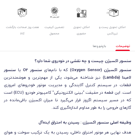
امکان تحویل پست و
امکان تحویل
هفت روز ضمانت بازگشت
تضمین کیفیت
تیپاکس
حضوری
کالا
محصول
توضیحات
بازخوردها
سنسور اکسیژن چیست و چه نقشی در خودروی شما دارد؟
سنسور اکسیژن (Oxygen Sensor)
که با نام‌های
سنسور O2
یا
سنسور
لامبدا (Lambda)
نیز شناخته می‌شود، یکی از مهم‌ترین و هوشمندترین
قطعات در سیستم کنترل آلایندگی و مدیریت موتور خودروهای امروزی
است. این قطعه در حقیقت "بینی الکترونیکی" کامپیوتر خودرو (ECU) است
که در مسیر سیستم اگزوز قرار می‌گیرد تا میزان اکسیژن باقی‌مانده در
گازهای خروجی را به طور مداوم اندازه‌گیری کند.
وظیفه اصلی سنسور اکسیژن : رسیدن به احتراق ایده‌آل
هدف نهایی هر موتور احتراق داخلی، رسیدن به یک ترکیب سوخت و هوای