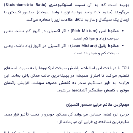
بهینه است که به آن
نسبت استوکیومتری (Stoichiometric Ratio)
می‌گویند (حدود ۱۴.۷ واحد هوا به ازای ۱ واحد سوخت). سنسور اکسیژن با
ارسال یک سیگنال ولتاژ به ECU، اطلاعات زیر را مخابره می‌کند:
مخلوط غنی (Rich Mixture) :
اگر اکسیژن در اگزوز کم باشد، یعنی
سوخت زیاد و هوا کم است.
مخلوط رقیق (Lean Mixture) :
اگر اکسیژن در اگزوز زیاد باشد، یعنی
سوخت کم و هوا زیاد است.
ECU با دریافت این اطلاعات، پاشش سوخت انژکتورها را به صورت لحظه‌ای
تنظیم می‌کند تا احتراق همیشه در بهینه‌ترین حالت ممکن باقی بماند. این
فرآیند به طور مستقیم منجر به
کاهش مصرف سوخت
،
افزایش راندمان
موتور
و
کاهش چشمگیر آلاینده‌ها
می‌شود.
مهم‌ترین علائم خرابی سنسور اکسیژن
خرابی این قطعه حساس می‌تواند کل عملکرد خودرو را تحت تأثیر قرار دهد.
شایع‌ترین نشانه‌های خرابی آن عبارت‌اند از :
روشن شدن چراغ چک موتور :
اولین و رایج‌ترین علامت، ثبت کد خطا