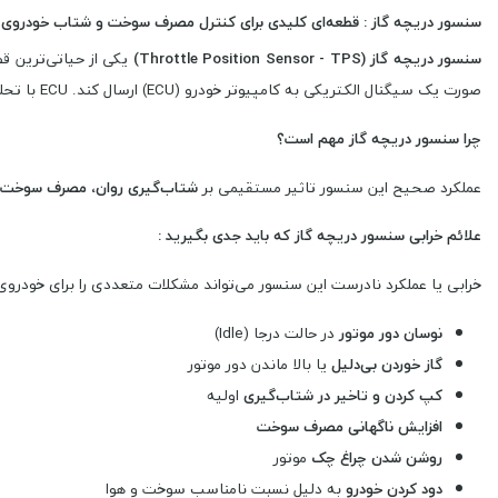
سنسور دریچه گاز : قطعه‌ای کلیدی برای کنترل مصرف سوخت و شتاب خودروی 
سنسور دریچه گاز (Throttle Position Sensor - TPS)
یکی از حیاتی‌ترین ق
صورت یک سیگنال الکتریکی به کامپیوتر خودرو (ECU) ارسال کند. ECU با تحلیل این اطلاعات، میزان پاشش سوخت و هوای ورودی به موتور را به دقیق‌ترین شکل ممکن تنظیم می‌کند.
چرا سنسور دریچه گاز مهم است؟
عملکرد صحیح این سنسور تاثیر مستقیمی بر
شتاب‌گیری روان، مصرف سوخت به
علائم خرابی سنسور دریچه گاز که باید جدی بگیرید :
خرابی یا عملکرد نادرست این سنسور می‌تواند مشکلات متعددی را برای خودروی شم
نوسان دور موتور
در حالت درجا (Idle)
گاز خوردن بی‌دلیل
یا بالا ماندن دور موتور
کپ کردن و تاخیر در شتاب‌گیری
اولیه
افزایش ناگهانی مصرف سوخت
روشن شدن چراغ چک
موتور
دود کردن خودرو
به دلیل نسبت نامناسب سوخت و هوا