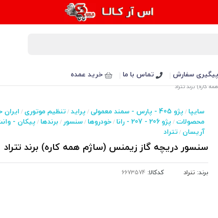
یگیری سفارش
تماس با ما
خرید عمده
ه کاره) برند تتراد
سایپا
پژو 405 - پارس - سمند معمولی
پراید
تنظیم موتوری
ایران خ
/
/
/
/
محصولات
پژو 206 - 207 - رانا
خودروها
سنسور
برندها
پیکان - وان
/
/
/
/
/
آریسان
تتراد
/
سنسور دریچه گاز زیمنس (ساژم همه کاره) برند تتراد
برند:
تتراد
کدکالا: