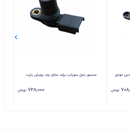
سنسور میل سوپاپ پراید ساژم برند پویش پارت
سن
728,000
708
تومان
تومان