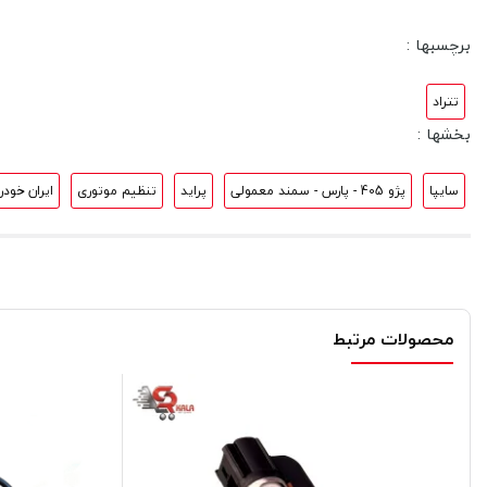
برچسبها :
تتراد
بخشها :
سایپا
پژو 405 - پارس - سمند معمولی
پراید
تنظیم موتوری
ایران خودر
محصولات مرتبط