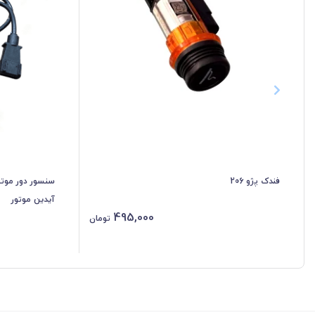
فندک پژو 206
آیدین موتور
495,000
تومان