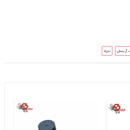
ت آریسان
تتراد