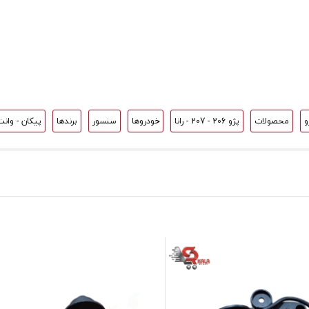
و
محصولات
پژو 206 - 207 - رانا
خودروها
سنسور
برندها
پیکان - وان