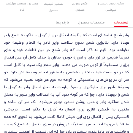
امکان تحویل پست و
امکان تحویل
هفت روز ضمانت بازگشت
تضمین کیفیت
تیپاکس
حضوری
کالا
محصول
توضیحات
مشخصات محصول
بازخوردها
وایر شمع قطعه‌ ای است که وظیفه‌ انتقال برق از کویل یا دلکو به شمع را بر
عهده دارد. بنابراین شمع بدون سلامت وایر قادر به انجام وظیفه‌ خود
نخواهد بود. لازم به ذکر است که وایر شمع در بین قطعات خودرو های
تقریباً قدیمی‌ تر قرار دارد و امروزه خودرو سازان با حذف کامل آن عمل انتقال
برق را مستقیماً از کویل صورت می‌ دهند.
وایر شمع یک سیم یا کابل است
که در دو سمت خود ساختار مشخصی به منظور انجام وظیفه‌ اش دارد. دو
سر آن در پوش‌های پلاستیکی با توجه به فرم هر طرف تعبیه می‌شود که
وظیفه‌ عایق برای جلوگیری از نفوذ رطوبت به محل اتصال وایر به کویل یا
شمع را برعهده دارد ، چرا که هر گونه نفوذ آب به اتصالات وایر منجر به مختل
شدن عملکرد وایر و حتی روشن نشدن موتور می‌شود. یک سر آن ساده و
منتهی به فیشی فلزی برای اتصال به کویل یا دلکو است. درپوشی
لاستیکی پس از اتصال روی این فیش کاملا ثابت می‌شود به نحوی که همه‌
منافذ را می‌پوشاند. جنس لاستیک درپوش در سری متصل به شمع کیفیت
و قابلیت‌ های عایق‌بندی بیشتری دارد چرا که این قسمت از اهمیت بیشتری