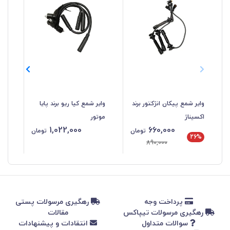
وایر شمع پیکان انژکتور برند
وایر شمع کیا ریو برند پایا
اکسیناژ
موتور
1,022,000
660,000
پلا
تومان
تومان
26%
890,000
پرداخت وجه
رهگیری مرسولات پستی
رهگیری مرسولات تیپاکس
مقالات
سوالات متداول
انتقادات و پیشنهادات