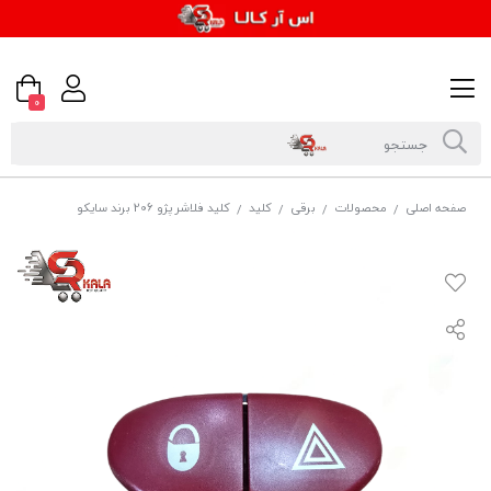
0
صفحه اصلی
محصولات
برقی
کلید
کلید فلاشر پژو 206 برند سایکو
/
/
/
/