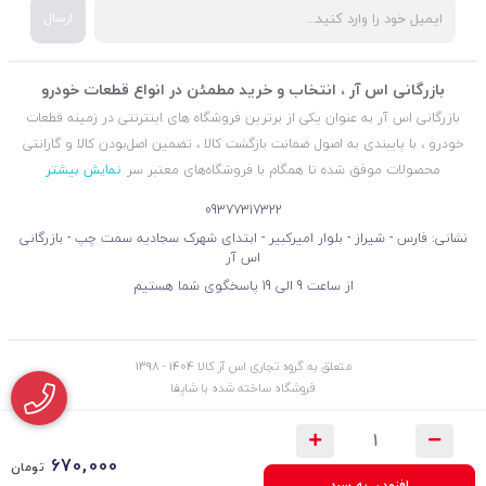
ارسال
بازرگانی اس آر ، انتخاب و خرید مطمئن در انواع قطعات خودرو
بازرگانی اس آر به عنوان یکی از برترین فروشگاه های اینترنتی در زمینه قطعات
خودرو ، با پایبندی به اصول ضمانت بازگشت کالا ، تضمین اصل‌بودن کالا و گارانتی
محصولات موفق شده تا همگام با فروشگاه‌های معتبر سر
نمایش بیشتر
09377317322
نشانی: فارس - شیراز - بلوار امیرکبیر - ابتدای شهرک سجادیه سمت چپ - بازرگانی
اس آر
از ساعت 9 الی 19 پاسخگوی شما هستیم
متعلق به گروه تجاری اس آر کالا 1404 - 1398
فروشگاه ساخته شده با شاپفا
670,000
تومان
افزودن به سبد