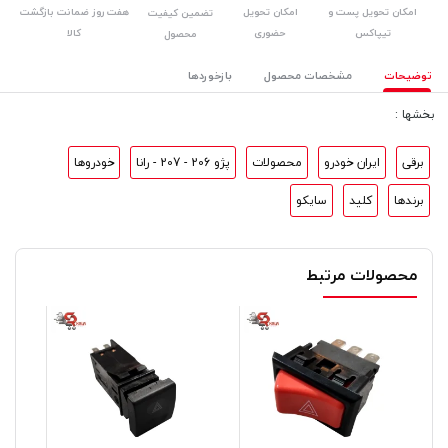
امکان تحویل پست و
امکان تحویل
هفت روز ضمانت بازگشت
تضمین کیفیت
تیپاکس
حضوری
کالا
محصول
توضیحات
مشخصات محصول
بازخوردها
بخشها :
برقی
ایران خودرو
محصولات
پژو 206 - 207 - رانا
خودروها
برندها
کلید
سایکو
محصولات مرتبط