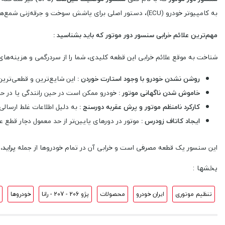
به کامپیوتر خودرو (ECU)، دستور اصلی برای پاشش سوخت و جرقه‌زنی شمع‌ها را صادر می‌کند.
مهم‌ترین علائم خرابی سنسور دور موتور که باید بشناسید :
شناخت به موقع علائم خرابی این قطعه کلیدی، شما را از سردرگمی و هزینه‌ها
روشن نشدن خودرو با وجود استارت خوردن :
این شایع‌ترین و قطعی‌ترین
خاموش شدن ناگهانی موتور :
خودرو ممکن است در حین رانندگی یا در ح
کارکرد نامنظم موتور و پرش عقربه دورسنج :
به دلیل اطلاعات غلط ارسالی، دور موتور 
ایجاد کاتاف زودرس :
موتور در دورهای پایین‌تر از حد معمول دچار قطع ع
این سنسور یک قطعه مصرفی است و خرابی آن در تمام خودروها از جمله
پراید، 
بخشها :
تنظیم موتوری
ایران خودرو
محصولات
پژو 206 - 207 - رانا
خودروها