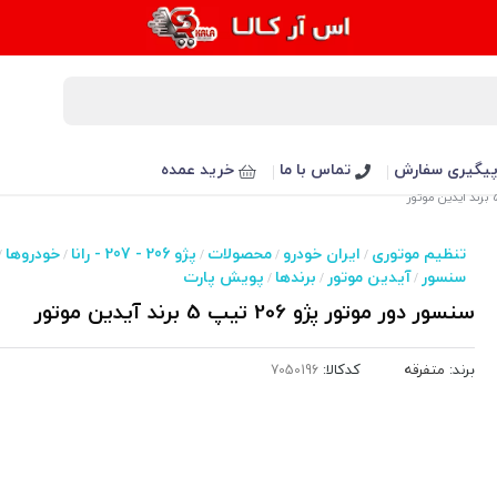
یگیری سفارش
تماس با ما
خرید عمده
تنظیم موتوری
ایران خودرو
محصولات
پژو 206 - 207 - رانا
خودروها
/
/
/
/
/
سنسور
آیدین موتور
برندها
پویش پارت
/
/
/
سنسور دور موتور پژو 206 تیپ 5 برند آیدین موتور
برند:
متفرقه
کدکالا: