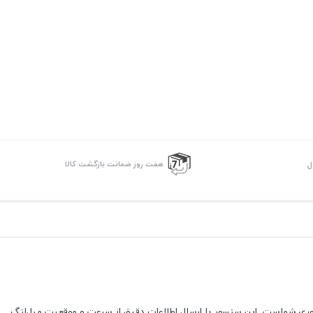
هفت روز ضمانت بازگشت کالا
ل
وری شماست. این سنسور با ارسال اطلاعات دقیق از سرعت و موقعیت میل‌لنگ