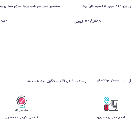
سنسور دور موتور پژو 206 تیپ 5 (سیم دار) برند
سنسور میل سوپاپ پراید ساژم برند پوی
,000
708,000
تومان
ر
|
09377317322
|
از ساعت 9 الی 19 پاسخگوی شما هستیم
امکان تحویل حضوری
تضمین کیفیت محصول