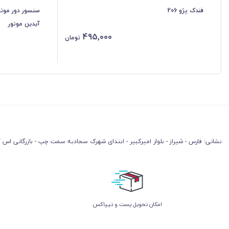
فندک پژو 206
آیدین موتور
495,000
تومان
نشانی: فارس - شیراز - بلوار امیرکبیر - ابتدای شهرک سجادیه سمت چپ - بازرگانی اس آ
امکان تحویل پست و تیپاکس