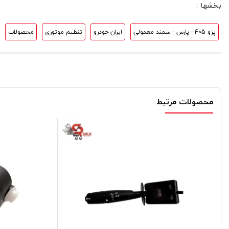
بخشها :
پژو 405 - پارس - سمند معمولی
ایران خودرو
تنظیم موتوری
محصولات
محصولات مرتبط