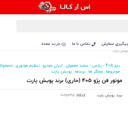
یگیری سفارش
تماس با ما
خرید عمده
پژو 405 - پارس - سمند معمولی
ایران خودرو
تنظیم موتوری
محصولا
/
/
/
خودروها
عملگر ها
برندها
پویش پارت
/
/
/
موتور فن پژو 405 (خاری) برند پویش پارت
برند:
پویش پارت
کدکالا: