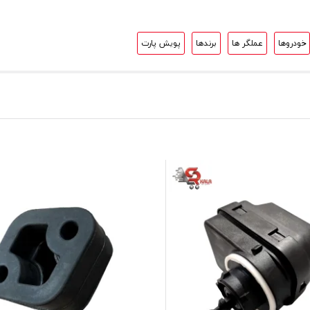
خودروها
عملگر ها
برندها
پویش پارت