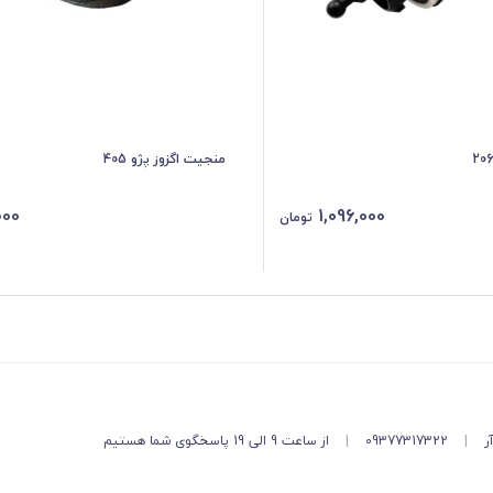
منجیت اگزوز پژو 405
000
1,096,000
تومان
ر
|
09377317322
|
از ساعت 9 الی 19 پاسخگوی شما هستیم