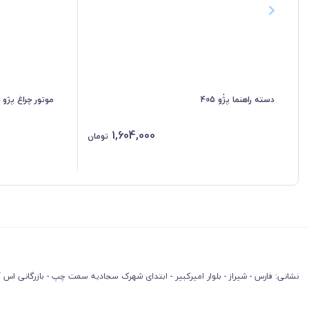
دسته راهنما پژٰو 405
موتور چراغ پژو 206
1,604,000
تومان
نشانی: فارس - شیراز - بلوار امیرکبیر - ابتدای شهرک سجادیه سمت چپ - بازرگانی اس آ