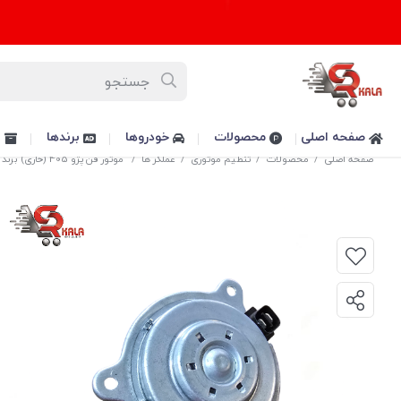
صفحه اصلی
محصولات
خودروها
برندها
پ
صفحه اصلی
/
محصولات
/
تنظیم موتوری
/
عملگر ها
/
موتور فن پژو 405 (خاری) برند پویش پارت