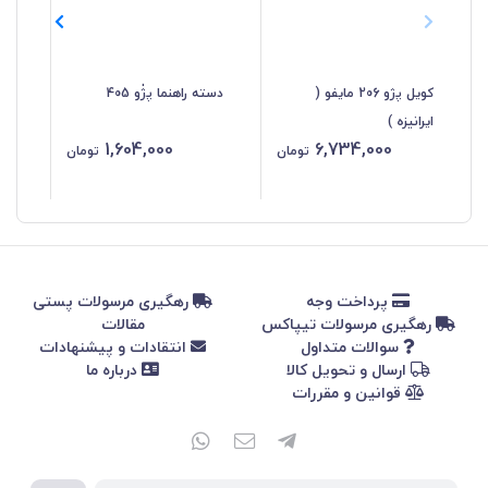
کویل پژو 206 مایفو (
دسته راهنما پژٰو 405
موت
ایرانیزه )
1,604,000
6,734,000
تومان
تومان
پرداخت وجه
رهگیری مرسولات پستی
رهگیری مرسولات تیپاکس
مقالات
سوالات متداول
انتقادات و پیشنهادات
ارسال و تحویل کالا
درباره ما
قوانین و مقررات