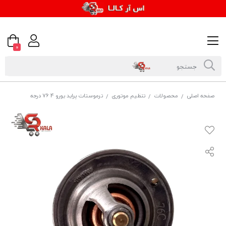
0
صفحه اصلی
محصولات
تنظیم موتوری
ترموستات پراید یورو 4 76 درجه
/
/
/