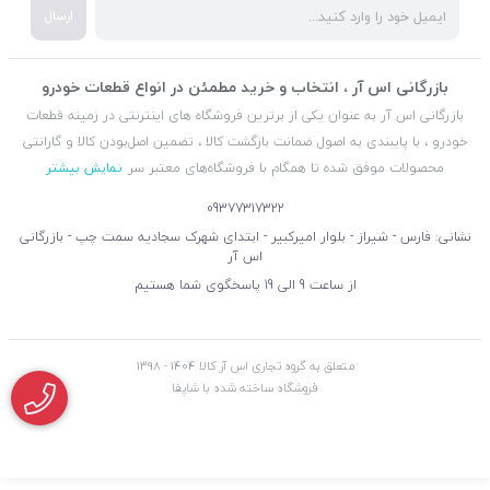
ارسال
بازرگانی اس آر ، انتخاب و خرید مطمئن در انواع قطعات خودرو
بازرگانی اس آر به عنوان یکی از برترین فروشگاه های اینترنتی در زمینه قطعات
خودرو ، با پایبندی به اصول ضمانت بازگشت کالا ، تضمین اصل‌بودن کالا و گارانتی
محصولات موفق شده تا همگام با فروشگاه‌های معتبر سر
نمایش بیشتر
09377317322
نشانی: فارس - شیراز - بلوار امیرکبیر - ابتدای شهرک سجادیه سمت چپ - بازرگانی
اس آر
از ساعت 9 الی 19 پاسخگوی شما هستیم
متعلق به گروه تجاری اس آر کالا 1404 - 1398
فروشگاه ساخته شده با شاپفا