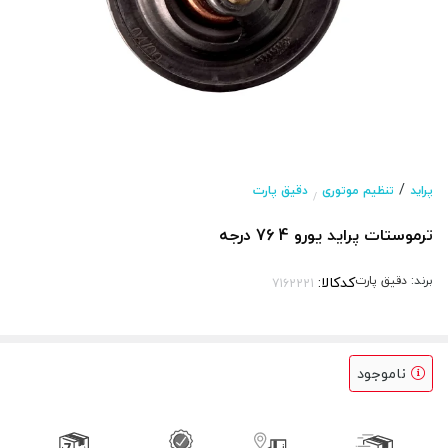
/
پراید
تنظیم موتوری
دقیق پارت
/
ترموستات پراید یورو 4 76 درجه
برند:
دقیق پارت
کدکالا:
ناموجود